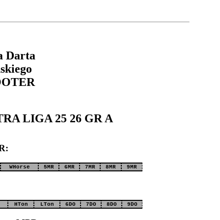
a Darta
skiego
OOTER
XTRA LIGA 25 26 GR A
R:
WHorse
5MR
6MR
7MR
8MR
9MR
0
HTon
LTon
6DO
7DO
8DO
9DO