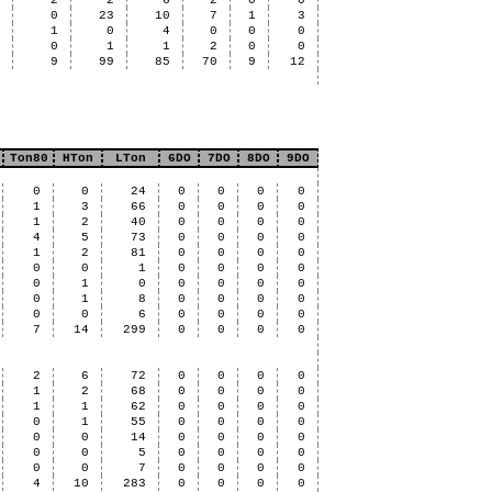
1
2
2
6
2
0
0
2
0
23
10
7
1
3
0
1
0
4
0
0
0
0
0
1
1
2
0
0
2
9
99
85
70
9
12
Ton80
HTon
LTon
6DO
7DO
8DO
9DO
0
0
24
0
0
0
0
1
3
66
0
0
0
0
1
2
40
0
0
0
0
4
5
73
0
0
0
0
1
2
81
0
0
0
0
0
0
1
0
0
0
0
0
1
0
0
0
0
0
0
1
8
0
0
0
0
0
0
6
0
0
0
0
7
14
299
0
0
0
0
2
6
72
0
0
0
0
1
2
68
0
0
0
0
1
1
62
0
0
0
0
0
1
55
0
0
0
0
0
0
14
0
0
0
0
0
0
5
0
0
0
0
0
0
7
0
0
0
0
4
10
283
0
0
0
0