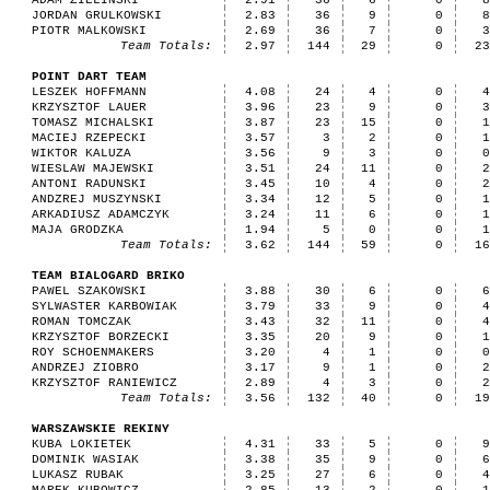
ADAM ZIELINSKI
2.91
36
6
0
JORDAN GRULKOWSKI
2.83
36
9
0
PIOTR MALKOWSKI
2.69
36
7
0
Team Totals:
2.97
144
29
0
2
POINT DART TEAM
LESZEK HOFFMANN
4.08
24
4
0
KRZYSZTOF LAUER
3.96
23
9
0
TOMASZ MICHALSKI
3.87
23
15
0
MACIEJ RZEPECKI
3.57
3
2
0
WIKTOR KALUZA
3.56
9
3
0
WIESLAW MAJEWSKI
3.51
24
11
0
ANTONI RADUNSKI
3.45
10
4
0
ANDZREJ MUSZYNSKI
3.34
12
5
0
ARKADIUSZ ADAMCZYK
3.24
11
6
0
MAJA GRODZKA
1.94
5
0
0
Team Totals:
3.62
144
59
0
1
TEAM BIALOGARD BRIKO
PAWEL SZAKOWSKI
3.88
30
6
0
SYLWASTER KARBOWIAK
3.79
33
9
0
ROMAN TOMCZAK
3.43
32
11
0
KRZYSZTOF BORZECKI
3.35
20
9
0
ROY SCHOENMAKERS
3.20
4
1
0
ANDRZEJ ZIOBRO
3.17
9
1
0
KRZYSZTOF RANIEWICZ
2.89
4
3
0
Team Totals:
3.56
132
40
0
1
WARSZAWSKIE REKINY
KUBA LOKIETEK
4.31
33
5
0
DOMINIK WASIAK
3.38
35
9
0
LUKASZ RUBAK
3.25
27
6
0