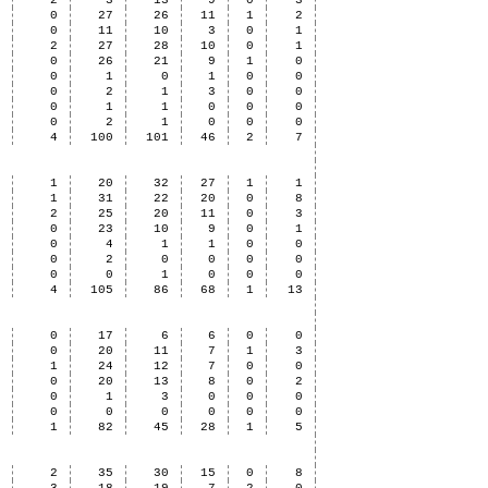
2
2
3
13
9
0
3
8
0
27
26
11
1
2
1
0
11
10
3
0
1
4
2
27
28
10
0
1
2
0
26
21
9
1
0
0
0
1
0
1
0
0
0
0
2
1
3
0
0
1
0
1
1
0
0
0
0
0
2
1
0
0
0
8
4
100
101
46
2
7
3
1
20
32
27
1
1
4
1
31
22
20
0
8
5
2
25
20
11
0
3
0
0
23
10
9
0
1
2
0
4
1
1
0
0
0
0
2
0
0
0
0
0
0
0
1
0
0
0
4
4
105
86
68
1
13
4
0
17
6
6
0
0
3
0
20
11
7
1
3
3
1
24
12
7
0
0
2
0
20
13
8
0
2
1
0
1
3
0
0
0
0
0
0
0
0
0
0
3
1
82
45
28
1
5
4
2
35
30
15
0
8