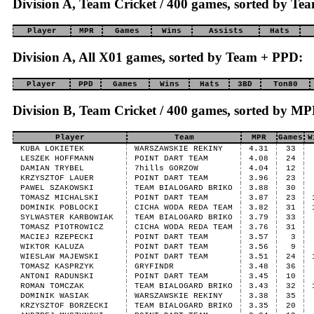
Division A, Team Cricket / 400 games, sorted by T
Player
MPR
Games
Wins
Assists
Hats
Division A, All X01 games, sorted by Team + PPD:
Player
PPD
Games
Wins
Hats
3BD
Ton80
Division B, Team Cricket / 400 games, sorted by MP
Player
Team
MPR
Games
W
KUBA LOKIETEK
WARSZAWSKIE REKINY
4.31
33
LESZEK HOFFMANN
POINT DART TEAM
4.08
24
DAMIAN TRYBEL
7hills GORZOW
4.04
12
KRZYSZTOF LAUER
POINT DART TEAM
3.96
23
PAWEL SZAKOWSKI
TEAM BIALOGARD BRIKO
3.88
30
TOMASZ MICHALSKI
POINT DART TEAM
3.87
23
DOMINIK POBLOCKI
CICHA WODA REDA TEAM
3.82
31
SYLWASTER KARBOWIAK
TEAM BIALOGARD BRIKO
3.79
33
TOMASZ PIOTROWICZ
CICHA WODA REDA TEAM
3.76
31
MACIEJ RZEPECKI
POINT DART TEAM
3.57
3
WIKTOR KALUZA
POINT DART TEAM
3.56
9
WIESLAW MAJEWSKI
POINT DART TEAM
3.51
24
TOMASZ KASPRZYK
GRYFINDR
3.48
36
ANTONI RADUNSKI
POINT DART TEAM
3.45
10
ROMAN TOMCZAK
TEAM BIALOGARD BRIKO
3.43
32
DOMINIK WASIAK
WARSZAWSKIE REKINY
3.38
35
KRZYSZTOF BORZECKI
TEAM BIALOGARD BRIKO
3.35
20