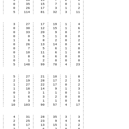
8
3
18
19
7
2
0
8
0
35
15
7
0
1
3
0
26
17
3
1
2
3
5
114
81
32
3
11
4
3
27
17
19
1
4
3
0
30
12
15
1
6
1
0
33
20
9
0
7
1
0
0
5
1
0
0
0
1
6
8
2
0
2
2
0
26
13
14
0
4
2
0
7
5
6
1
0
1
0
10
11
6
1
0
1
1
8
6
6
0
0
1
0
1
2
0
0
0
6
5
148
99
78
4
23
6
5
27
21
10
1
8
4
2
19
28
17
2
3
4
1
27
22
17
0
2
1
1
18
14
9
1
3
0
0
3
1
1
0
1
2
1
6
3
2
0
0
2
0
3
1
1
0
0
9
10
103
90
57
4
17
9
4
31
28
35
3
3
6
2
25
23
9
4
4
4
0
17
13
15
1
2