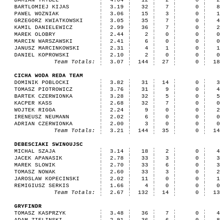
DAMIAN TRYBEL
4.04
12
2
0
BARTLOMIEJ KIJAS
3.19
32
7
0
PAWEL WOZNIAK
3.06
15
3
0
GRZEGORZ KWIATKOWSKI
3.05
35
7
0
KAMIL DANIELEWICZ
2.99
36
7
0
MAREK OLOBRY
2.44
2
0
0
MARCIN WARSZAWSKI
2.41
6
0
0
JANUSZ MARCINKOWSKI
2.31
4
1
0
DANIEL KOPROWSKI
2.10
2
0
0
Team Totals:
3.07
144
27
0
1
CICHA WODA REDA TEAM
DOMINIK POBLOCKI
3.82
31
14
0
TOMASZ PIOTROWICZ
3.76
31
9
0
BARTEK CZERWIONKA
3.28
32
5
0
KACPER KASS
2.68
32
7
0
WOJTEK RIGGA
2.24
9
0
0
IRENEUSZ NEUMANN
2.02
6
0
0
ADRIAN CZERWIONKA
2.00
3
0
0
Team Totals:
3.21
144
35
0
1
DEBESCIAKI SWINOUJSC
MICHAL SZAJA
3.14
18
2
0
JACEK APANASIK
2.78
33
3
0
MAREK SLOWIK
2.70
33
6
0
TOMASZ NOWAK
2.60
33
3
0
JAROSLAW KOPECINSKI
2.02
11
0
0
REMIGIUSZ SERKIS
1.66
4
0
0
Team Totals:
2.67
132
14
0
1
GRYFINDR
TOMASZ KASPRZYK
3.48
36
7
0