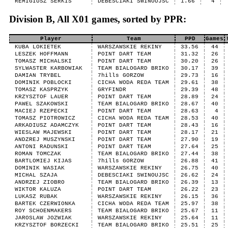
REMIGIUSZ SERKIS
DEBESCIAKI SWINOUJSC
1.66
4
Division B, All X01 games, sorted by PPR:
Player
Team
PPD
Games
KUBA LOKIETEK
WARSZAWSKIE REKINY
33.56
44
LESZEK HOFFMANN
POINT DART TEAM
31.32
26
TOMASZ MICHALSKI
POINT DART TEAM
30.20
26
SYLWASTER KARBOWIAK
TEAM BIALOGARD BRIKO
30.17
39
DAMIAN TRYBEL
7hills GORZOW
29.73
16
DOMINIK POBLOCKI
CICHA WODA REDA TEAM
29.61
38
TOMASZ KASPRZYK
GRYFINDR
29.39
48
KRZYSZTOF LAUER
POINT DART TEAM
28.89
24
PAWEL SZAKOWSKI
TEAM BIALOGARD BRIKO
28.67
40
MACIEJ RZEPECKI
POINT DART TEAM
28.63
4
TOMASZ PIOTROWICZ
CICHA WODA REDA TEAM
28.53
40
ARKADIUSZ ADAMCZYK
POINT DART TEAM
28.43
16
WIESLAW MAJEWSKI
POINT DART TEAM
28.17
21
ANDZREJ MUSZYNSKI
POINT DART TEAM
27.90
19
ANTONI RADUNSKI
POINT DART TEAM
27.64
25
ROMAN TOMCZAK
TEAM BIALOGARD BRIKO
27.44
38
BARTLOMIEJ KIJAS
7hills GORZOW
26.88
41
DOMINIK WASIAK
WARSZAWSKIE REKINY
26.75
40
MICHAL SZAJA
DEBESCIAKI SWINOUJSC
26.62
24
ANDRZEJ ZIOBRO
TEAM BIALOGARD BRIKO
26.39
13
WIKTOR KALUZA
POINT DART TEAM
26.22
23
LUKASZ RUBAK
WARSZAWSKIE REKINY
26.15
36
BARTEK CZERWIONKA
CICHA WODA REDA TEAM
25.97
38
ROY SCHOENMAKERS
TEAM BIALOGARD BRIKO
25.67
11
JAROSLAW JOZWIAK
WARSZAWSKIE REKINY
25.64
11
KRZYSZTOF BORZECKI
TEAM BIALOGARD BRIKO
25.51
25