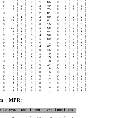
2
8
0
0
1
55
0
0
0
0
6
6
0
1
2
40
0
0
0
0
11
8
0
4
5
73
0
0
0
0
3
8
0
1
2
81
0
0
0
0
7
8
1
1
2
89
0
0
0
0
9
17
2
2
4
61
0
0
0
0
3
3
0
0
0
15
0
0
0
0
7
12
0
1
1
68
0
0
0
0
7
8
0
2
2
44
0
0
0
0
9
5
0
0
4
58
0
0
0
0
1
5
1
0
1
59
0
0
0
0
0
0
0
0
0
1
0
0
0
0
8
7
0
3
4
67
0
0
0
0
1
2
0
0
0
15
0
0
0
0
0
0
1
0
1
0
0
0
0
0
1
0
0
0
0
15
0
0
0
0
3
0
0
0
1
8
0
0
0
0
1
3
0
0
0
14
0
0
0
0
0
0
0
0
0
6
0
0
0
0
0
0
0
0
0
5
0
0
0
0
0
0
0
0
0
4
0
0
0
0
0
1
0
0
0
17
0
0
0
0
0
1
0
0
0
7
0
0
0
0
0
0
0
0
0
1
0
0
0
0
0
0
0
0
0
1
0
0
0
0
eam + MPR:
s
WHorse
5MR
6MR
7MR
8MR
9MR