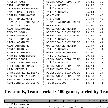
KACPER KASS
CICHA WODA REDA TEAM
25.51
39
PAWEL WOZNIAK
7hills GORZOW
25.22
25
GRZEGORZ KWIATKOWSKI
7hills GORZOW
25.20
45
KAMIL DANIELEWICZ
7hills GORZOW
25.14
48
JORDAN GRULKOWSKI
GRYFINDR
25.07
48
PIOTR MALKOWSKI
GRYFINDR
24.79
48
KRZYSZTOF RANIEWICZ
TEAM BIALOGARD BRIKO
24.67
10
ADAM ZIELINSKI
GRYFINDR
23.70
48
ADAM DABROWSKI
WARSZAWSKIE REKINY
23.69
35
TOMASZ NOWAK
DEBESCIAKI SWINOUJSC
23.32
44
MAREK SLOWIK
DEBESCIAKI SWINOUJSC
23.11
44
DANIEL KOPROWSKI
7hills GORZOW
22.95
1
JACEK APANASIK
DEBESCIAKI SWINOUJSC
22.63
44
ADAM ANTONIAK
WARSZAWSKIE REKINY
21.77
11
MAREK OLOBRY
7hills GORZOW
21.77
1
MAREK KUBOWICZ
WARSZAWSKIE REKINY
21.60
15
MARCIN WARSZAWSKI
7hills GORZOW
20.72
8
WOJTEK RIGGA
CICHA WODA REDA TEAM
18.88
19
JANUSZ MARCINKOWSKI
7hills GORZOW
18.75
7
IRENEUSZ NEUMANN
CICHA WODA REDA TEAM
18.44
5
MAJA GRODZKA
POINT DART TEAM
17.93
8
JAROSLAW KOPECINSKI
DEBESCIAKI SWINOUJSC
17.91
17
ADRIAN CZERWIONKA
CICHA WODA REDA TEAM
16.28
13
REMIGIUSZ SERKIS
DEBESCIAKI SWINOUJSC
13.89
2
KOPECINSKI JAROSLAW
{Substitutes}
13.44
1
Division B, Team Cricket / 400 games, sorted by T
Player
MPR
Games
Wins
Assists
Hat
7hills GORZOW