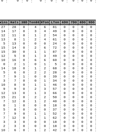
0
0
0
0
0
0
0
0
0
Wins
Hats
3BD
Ton80
HTon
LTon
6DO
7DO
8DO
9DO
27
28
0
4
6
81
0
0
0
0
14
17
0
3
4
49
0
0
0
0
12
11
0
1
2
54
0
0
0
0
13
8
1
2
4
61
0
0
0
0
5
13
0
0
0
24
0
0
0
0
15
14
0
2
6
72
0
0
0
0
15
30
0
1
1
87
0
0
0
0
12
5
0
1
3
49
0
0
0
0
10
16
0
6
6
60
0
0
0
0
0
2
1
0
1
5
0
0
0
0
14
18
0
1
2
68
0
0
0
0
5
6
0
2
2
28
0
0
0
0
7
9
1
0
0
39
0
0
0
0
3
7
0
0
1
34
0
0
0
0
10
8
0
1
1
46
0
0
0
0
9
9
0
2
3
57
0
0
0
0
12
13
0
1
3
66
0
0
0
0
15
21
0
2
2
50
0
0
0
0
7
12
0
1
2
40
0
0
0
0
0
1
0
0
0
18
0
0
0
0
5
8
0
0
0
37
0
0
0
0
7
9
0
1
1
52
0
0
0
0
7
12
0
1
1
62
0
0
0
0
3
3
0
0
0
18
0
0
0
0
2
3
0
0
0
18
0
0
0
0
10
6
0
1
2
42
0
0
0
0