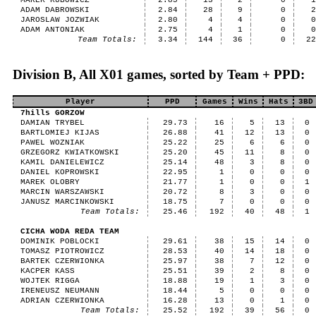
MAREK KUBOWICZ
2.85
13
2
0
ADAM DABROWSKI
2.84
28
9
0
JAROSLAW JOZWIAK
2.80
4
4
0
ADAM ANTONIAK
2.75
4
1
0
Team Totals:
3.34
144
36
0
2
Division B, All X01 games, sorted by Team + PPD:
Player
PPD
Games
Wins
Hats
3BD
7hills GORZOW
DAMIAN TRYBEL
29.73
16
5
13
0
BARTLOMIEJ KIJAS
26.88
41
12
13
0
PAWEL WOZNIAK
25.22
25
6
6
0
GRZEGORZ KWIATKOWSKI
25.20
45
11
8
0
KAMIL DANIELEWICZ
25.14
48
3
8
0
DANIEL KOPROWSKI
22.95
1
0
0
0
MAREK OLOBRY
21.77
1
0
0
1
MARCIN WARSZAWSKI
20.72
8
3
0
0
JANUSZ MARCINKOWSKI
18.75
7
0
0
0
Team Totals:
25.46
192
40
48
1
CICHA WODA REDA TEAM
DOMINIK POBLOCKI
29.61
38
15
14
0
TOMASZ PIOTROWICZ
28.53
40
14
18
0
BARTEK CZERWIONKA
25.97
38
7
12
0
KACPER KASS
25.51
39
2
8
0
WOJTEK RIGGA
18.88
19
1
3
0
IRENEUSZ NEUMANN
18.44
5
0
0
0
ADRIAN CZERWIONKA
16.28
13
0
1
0
Team Totals:
25.52
192
39
56
0