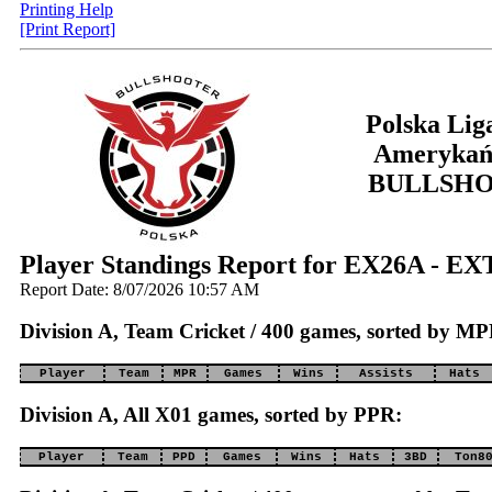
Printing Help
[Print Report]
Polska Lig
Amerykań
BULLSH
Player Standings Report for EX26A - E
Report Date: 8/07/2026 10:57 AM
Division A, Team Cricket / 400 games, sorted by MP
Player
Team
MPR
Games
Wins
Assists
Hats
Division A, All X01 games, sorted by PPR:
Player
Team
PPD
Games
Wins
Hats
3BD
Ton8