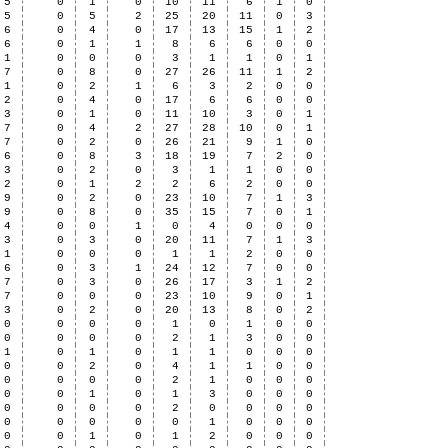
5
0
1
0
10
11
6
1
0
5
0
5
2
25
20
11
0
3
6
0
4
0
17
13
15
1
2
6
0
1
1
8
6
6
0
0
1
0
0
0
3
1
1
0
1
7
0
8
0
27
26
11
1
2
1
0
2
1
6
3
2
0
0
2
0
4
0
17
6
6
0
0
3
0
1
0
11
10
3
0
1
7
0
4
2
27
28
10
0
1
7
0
2
0
26
21
9
1
0
6
0
8
3
18
19
7
2
0
3
0
2
0
3
1
1
0
0
2
0
1
2
2
6
2
0
0
9
0
2
0
23
10
7
1
3
9
0
8
0
35
15
7
0
1
4
0
0
1
0
4
0
0
0
3
0
3
0
20
11
7
1
3
1
0
0
0
1
1
2
0
0
6
0
3
1
24
12
7
0
0
7
0
3
0
26
17
3
1
2
7
0
0
0
23
10
9
0
1
3
0
2
0
20
13
8
0
2
0
0
0
0
1
0
1
0
0
0
0
0
0
2
1
3
0
0
1
0
1
0
1
1
0
0
0
0
0
2
0
4
1
1
0
0
0
0
0
0
2
1
0
0
0
0
0
1
0
1
3
0
0
0
0
0
0
0
2
0
0
0
0
0
0
0
0
0
1
0
0
0
0
0
1
0
1
2
0
0
0