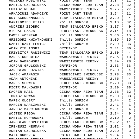
ANDZREJ MUSZYNSKI
POINT DART TEAM
3.34
12
BARTEK CZERWIONKA
CICHA WODA REDA TEAM
3.28
32
LUKASZ RUBAK
WARSZAWSKIE REKINY
3.25
27
ARKADIUSZ ADAMCZYK
POINT DART TEAM
3.24
11
ROY SCHOENMAKERS
TEAM BIALOGARD BRIKO
3.20
4
BARTLOMIEJ KIJAS
7hills GORZOW
3.19
32
ANDRZEJ ZIOBRO
TEAM BIALOGARD BRIKO
3.17
9
MICHAL SZAJA
DEBESCIAKI SWINOUJSC
3.14
18
PAWEL WOZNIAK
7hills GORZOW
3.06
15
GRZEGORZ KWIATKOWSKI
7hills GORZOW
3.05
35
KAMIL DANIELEWICZ
7hills GORZOW
2.99
36
ADAM ZIELINSKI
GRYFINDR
2.91
36
KRZYSZTOF RANIEWICZ
TEAM BIALOGARD BRIKO
2.89
4
MAREK KUBOWICZ
WARSZAWSKIE REKINY
2.85
13
ADAM DABROWSKI
WARSZAWSKIE REKINY
2.84
28
JORDAN GRULKOWSKI
GRYFINDR
2.83
36
JAROSLAW JOZWIAK
WARSZAWSKIE REKINY
2.80
4
JACEK APANASIK
DEBESCIAKI SWINOUJSC
2.78
33
ADAM ANTONIAK
WARSZAWSKIE REKINY
2.75
4
MAREK SLOWIK
DEBESCIAKI SWINOUJSC
2.70
33
PIOTR MALKOWSKI
GRYFINDR
2.69
36
KACPER KASS
CICHA WODA REDA TEAM
2.68
32
TOMASZ NOWAK
DEBESCIAKI SWINOUJSC
2.60
33
MAREK OLOBRY
7hills GORZOW
2.44
2
MARCIN WARSZAWSKI
7hills GORZOW
2.41
6
JANUSZ MARCINKOWSKI
7hills GORZOW
2.31
4
WOJTEK RIGGA
CICHA WODA REDA TEAM
2.24
9
DANIEL KOPROWSKI
7hills GORZOW
2.10
2
JAROSLAW KOPECINSKI
DEBESCIAKI SWINOUJSC
2.02
11
IRENEUSZ NEUMANN
CICHA WODA REDA TEAM
2.02
6
ADRIAN CZERWIONKA
CICHA WODA REDA TEAM
2.00
3
MAJA GRODZKA
POINT DART TEAM
1.94
5