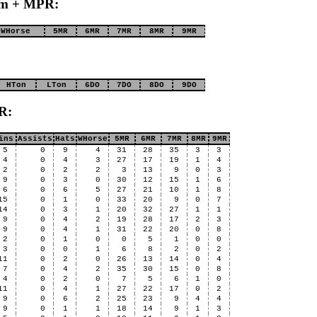
eam + MPR:
WHorse
5MR
6MR
7MR
8MR
9MR
HTon
LTon
6DO
7DO
8DO
9DO
R:
ins
Assists
Hats
WHorse
5MR
6MR
7MR
8MR
9MR
5
0
9
4
31
28
35
3
3
4
0
4
3
27
17
19
1
4
2
0
2
2
3
13
9
0
3
9
0
3
0
30
12
15
1
6
6
0
6
5
27
21
10
1
8
15
0
1
0
33
20
9
0
7
14
0
3
1
20
32
27
1
1
9
0
4
2
19
28
17
2
3
9
0
4
1
31
22
20
0
8
2
0
1
0
0
5
1
0
0
3
0
0
1
6
8
2
0
2
11
0
2
0
26
13
14
0
4
7
0
4
2
35
30
15
0
8
4
0
2
0
7
5
6
1
0
11
0
4
1
27
22
17
0
2
9
0
6
2
25
23
9
4
4
9
0
1
1
18
14
9
1
3