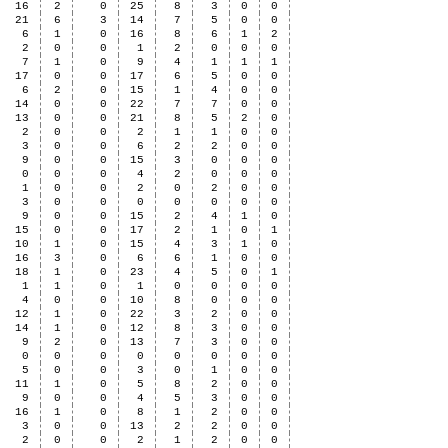
16
2
0
25
8
3
0
0
21
6
3
14
7
5
0
0
6
1
0
16
8
6
1
2
2
0
0
1
2
0
0
0
7
1
0
9
4
1
1
1
17
0
0
17
6
5
0
0
6
2
0
15
1
4
0
0
14
0
0
22
7
7
0
0
13
0
0
21
8
5
2
0
2
0
0
2
1
1
0
0
3
0
0
6
2
2
0
0
9
0
0
15
3
0
0
0
0
0
0
4
2
0
0
0
1
0
0
2
0
2
0
0
3
0
0
0
0
0
0
0
9
0
0
15
2
4
1
0
15
0
0
17
2
1
0
1
10
1
0
15
4
3
1
0
16
3
0
6
6
1
0
0
18
1
0
23
4
5
0
1
1
1
0
1
0
0
0
0
4
0
0
10
8
0
0
0
12
1
0
22
3
2
0
0
14
1
0
12
8
3
0
0
9
2
0
13
7
3
0
0
0
0
0
0
0
0
0
0
5
0
0
3
0
1
0
0
11
1
0
5
8
2
0
0
9
0
0
4
5
3
0
0
16
1
0
8
1
2
0
0
3
0
0
13
2
2
0
0
2
0
0
2
1
2
0
0