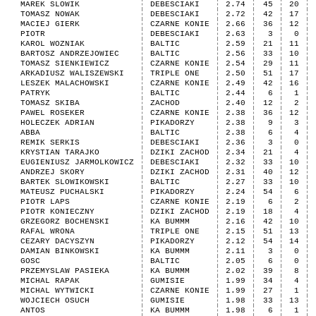
MAREK SLOWIK
DEBESCIAKI
2.74
45
20
TOMASZ NOWAK
DEBESCIAKI
2.72
42
17
MACIEJ GIERK
CZARNE KONIE
2.66
36
12
PIOTR
DEBESCIAKI
2.63
3
0
KAROL WOZNIAK
BALTIC
2.59
21
11
BARTOSZ ANDRZEJOWIEC
BALTIC
2.56
33
10
TOMASZ SIENKIEWICZ
CZARNE KONIE
2.54
29
11
ARKADIUSZ WALISZEWSKI
TRIPLE ONE
2.50
51
17
LESZEK MALACHOWSKI
CZARNE KONIE
2.49
42
16
PATRYK
BALTIC
2.44
6
1
TOMASZ SKIBA
ZACHOD
2.40
12
2
PAWEL ROSEKER
CZARNE KONIE
2.38
36
12
HOLECZEK ADRIAN
PIKADORZY
2.38
9
3
ABBA
BALTIC
2.38
6
4
REMIK SERKIS
DEBESCIAKI
2.36
3
0
KRYSTIAN TARAJKO
DZIKI ZACHOD
2.34
21
4
EUGIENIUSZ JARMOLKOWICZ
DEBESCIAKI
2.32
33
10
ANDRZEJ SKORY
DZIKI ZACHOD
2.31
40
12
BARTEK SLOWIKOWSKI
BALTIC
2.27
33
10
MATEUSZ PUCHALSKI
PIKADORZY
2.24
54
6
PIOTR LAPS
CZARNE KONIE
2.19
6
2
PIOTR KONIECZNY
DZIKI ZACHOD
2.19
18
4
GRZEGORZ BOCHENSKI
KA BUMMM
2.16
42
10
RAFAL WRONA
TRIPLE ONE
2.15
51
13
CEZARY DACYSZYN
PIKADORZY
2.12
54
14
DAMIAN BINKOWSKI
KA BUMMM
2.11
3
0
GOSC
BALTIC
2.05
6
0
PRZEMYSLAW PASIEKA
KA BUMMM
2.02
39
8
MICHAL RAPAK
GUMISIE
1.99
34
4
MICHAL WYTWICKI
CZARNE KONIE
1.99
27
1
WOJCIECH OSUCH
GUMISIE
1.98
33
13
ANTOS
KA BUMMM
1.98
6
1