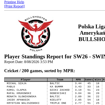
Printing Help
[Print Report]
Polska Lig
Amerykań
BULLSH
Player Standings Report for SW26 - SW
Report Date: 8/08/2026 3:53 PM
Cricket / 200 games, sorted by MPR:
Player
Team
MPR
Games
Wins
A
MICHAL SZAJA
BALTIC
3.44
45
18
PABLO
KA BUMMM
3.43
33
16
KAMIL CLAPKA
DZIKI ZACHOD
3.19
51
23
RAFAL KRUKOWSKI
DEBESCIAKI
3.04
36
20
RENATA SLOWIKOWSKA
BALTIC
2.89
36
22
JACEK APANASIK
NIELOTY
2.85
54
18
KRYSTIAN WALISZEWSKI
TRIPLE ONE
2.77
51
25