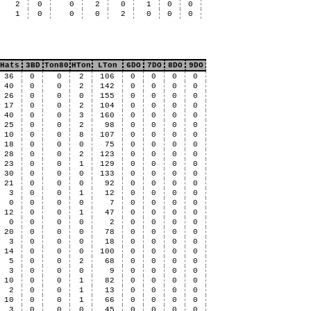
2
0
0
2
0
1
0
0
1
0
0
0
2
0
0
0
Hats
3BD
Ton80
HTon
LTon
6DO
7DO
8DO
9DO
36
0
0
2
106
0
0
0
0
40
0
0
2
142
0
0
0
0
26
0
0
0
155
0
0
0
0
17
0
0
2
104
0
0
0
0
40
0
0
3
160
0
0
0
0
25
0
0
2
98
0
0
0
0
10
0
0
8
107
0
0
0
0
18
0
0
0
75
0
0
0
0
28
0
0
2
123
0
0
0
0
23
0
0
1
129
0
0
0
0
30
0
0
0
133
0
0
0
0
21
0
0
0
92
0
0
0
0
3
0
0
1
12
0
0
0
0
0
0
0
0
7
0
0
0
0
12
0
0
1
47
0
0
0
0
0
0
0
0
2
0
0
0
0
20
0
0
0
78
0
0
0
0
3
0
0
0
18
0
0
0
0
14
0
0
0
100
0
0
0
0
5
0
0
2
68
0
0
0
0
3
0
0
0
9
0
0
0
0
10
0
0
1
82
0
0
0
0
2
0
0
1
13
0
0
0
0
10
0
0
1
66
0
0
0
0
3
0
0
0
45
0
0
0
0