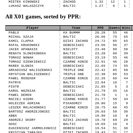
MIETEK KINOWSKI
ZACHOD
1.32
12
1
LUKASZ WALASZCZYK
BALTIC
1.27
6
1
All X01 games, sorted by PPR:
Player
Team
PPD
Games
Wins
PABLO
KA BUMMM
28.28
55
46
MICHAL SZAJA
BALTIC
26.06
75
65
KAMIL CLAPKA
DZIKI ZACHOD
24.72
85
65
RAFAL KRUKOWSKI
DEBESCIAKI
23.56
56
37
JACEK APANASIK
NIELOTY
23.48
90
58
RENATA SLOWIKOWSKA
BALTIC
23.28
60
39
TOMASZ NOWAK
DEBESCIAKI
23.19
55
46
TOMASZ SIENKIEWICZ
CZARNE KONIE
22.91
46
28
MAREK SLOWIK
DEBESCIAKI
22.65
74
55
ARKADIUSZ WALISZEWSKI
TRIPLE ONE
22.42
85
58
KRYSTIAN WALISZEWSKI
TRIPLE ONE
22.38
85
53
PAWEL ROSEKER
CZARNE KONIE
22.26
60
44
PATRYK
BALTIC
22.04
10
7
PIOTR
DEBESCIAKI
21.85
5
3
KAROL WOZNIAK
BALTIC
21.79
35
16
PAWEL DEREN
DEBESCIAKI
21.78
1
1
MACIEJ GIERK
CZARNE KONIE
21.77
59
34
HOLECZEK ADRIAN
PIKADORZY
20.86
15
9
LESZEK MALACHOWSKI
CZARNE KONIE
20.75
68
45
BARTOSZ ANDRZEJOWIEC
BALTIC
20.03
59
30
ABBA
BALTIC
19.90
10
8
ANDRZEJ SKORY
DZIKI ZACHOD
19.78
69
29
GOSC
BALTIC
19.65
10
4
EUGIENIUSZ JARMOLKOWICZ
DEBESCIAKI
19.54
51
30
KRYSTIAN TARAJKO
DZIKI ZACHOD
19.43
31
17