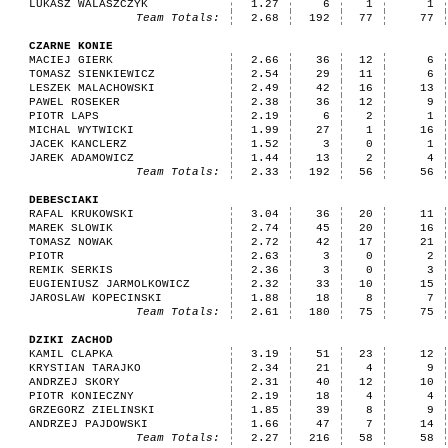
LUKASZ WALASZCZYK
1.27
6
1
1
Team Totals:
2.68
192
77
77
CZARNE KONIE
MACIEJ GIERK
2.66
36
12
6
TOMASZ SIENKIEWICZ
2.54
29
11
6
LESZEK MALACHOWSKI
2.49
42
16
13
PAWEL ROSEKER
2.38
36
12
9
PIOTR LAPS
2.19
6
2
1
MICHAL WYTWICKI
1.99
27
1
16
JACEK KANCLERZ
1.52
3
0
1
JAREK ADAMOWICZ
1.44
13
2
4
Team Totals:
2.33
192
56
56
DEBESCIAKI
RAFAL KRUKOWSKI
3.04
36
20
11
MAREK SLOWIK
2.74
45
20
16
TOMASZ NOWAK
2.72
42
17
21
PIOTR
2.63
3
0
2
REMIK SERKIS
2.36
3
0
3
EUGIENIUSZ JARMOLKOWICZ
2.32
33
10
15
JAROSLAW KOPECINSKI
1.88
18
8
7
Team Totals:
2.61
180
75
75
DZIKI ZACHOD
KAMIL CLAPKA
3.19
51
23
12
KRYSTIAN TARAJKO
2.34
21
4
9
ANDRZEJ SKORY
2.31
40
12
10
PIOTR KONIECZNY
2.19
18
4
4
GRZEGORZ ZIELINSKI
1.85
39
8
9
ANDRZEJ PAJDOWSKI
1.66
47
7
14
Team Totals:
2.27
216
58
58