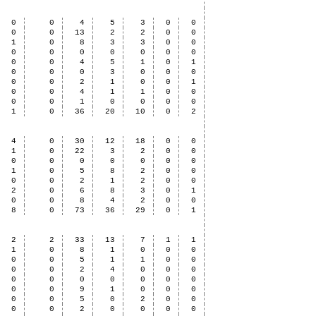
0
0
4
5
3
0
0
0
0
13
2
2
0
0
1
0
8
3
3
0
0
0
0
0
0
0
0
0
0
0
4
5
1
0
1
0
0
0
3
0
0
0
0
0
2
1
0
0
1
0
0
4
1
1
0
0
0
0
1
0
0
0
0
1
0
36
20
10
0
2
4
0
30
12
18
0
0
1
0
22
3
2
0
0
0
0
0
0
0
0
0
1
0
5
8
2
0
0
0
0
2
1
2
0
0
2
0
6
8
3
0
1
0
0
8
4
2
0
0
8
0
73
36
29
0
1
2
2
33
13
7
1
1
1
0
8
1
0
0
0
0
0
5
1
1
0
0
0
0
2
4
0
0
0
0
0
0
0
0
0
0
0
0
9
1
0
0
0
0
0
5
0
2
0
0
0
0
2
0
0
0
0