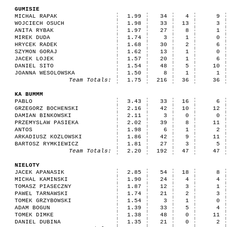
GUMISIE
MICHAL RAPAK
1.99
34
4
9
WOJCIECH OSUCH
1.98
33
13
3
ANITA RYBAK
1.97
27
8
1
MIREK DUDA
1.74
3
1
0
HRYCEK RADEK
1.68
30
2
6
SZYMON GORAJ
1.62
13
1
0
JACEK LOJEK
1.57
20
1
6
DANIEL SITO
1.54
48
5
10
JOANNA WESOLOWSKA
1.50
8
1
1
Team Totals:
1.75
216
36
36
KA BUMMM
PABLO
3.43
33
16
6
GRZEGORZ BOCHENSKI
2.16
42
10
12
DAMIAN BINKOWSKI
2.11
3
0
0
PRZEMYSLAW PASIEKA
2.02
39
8
11
ANTOS
1.98
6
1
2
ARKADIUSZ KOZLOWSKI
1.86
42
9
11
BARTOSZ RYMKIEWICZ
1.81
27
3
5
Team Totals:
2.20
192
47
47
NIELOTY
JACEK APANASIK
2.85
54
18
8
MICHAL KAMINSKI
1.90
24
4
4
TOMASZ PIASECZNY
1.87
12
3
1
PAWEL TARNAWSKI
1.74
21
2
3
TOMEK GRZYBOWSKI
1.54
3
1
0
ADAM BOGUN
1.39
33
5
4
TOMEK DIMKE
1.38
48
0
11
DANIEL DUBINA
1.35
21
0
2