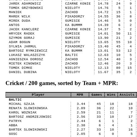
JAREK ADAMOWICZ
CZARNE KONIE
14.78
24
9
TOMEK GRZYBOWSKI
NIELOTY
14.76
5
1
MANIEK
ZACHOD
14.72
15
1
MAREK WILK
PIKADORZY
14.55
36
8
MIREK DUDA
GUMISIE
14.46
5
0
ANTOS
KA BUMMM
14.39
6
2
JACEK KANCLERZ
CZARNE KONIE
14.37
5
2
HRYCEK RADEK
GUMISIE
14.01
50
11
SZYMON GORAJ
GUMISIE
13.90
21
2
ADAM BOGUN
NIELOTY
13.65
55
10
SYLWIA JARMUL
PIKADORZY
13.40
45
4
BARTOSZ RYMKIEWICZ
KA BUMMM
13.01
53
12
LUKASZ WALASZCZYK
BALTIC
12.63
10
5
AGNIESZKA DOROSZ
ZACHOD
12.54
40
3
MIETEK KINOWSKI
ZACHOD
12.46
20
3
TOMEK DIMKE
NIELOTY
12.13
80
15
DANIEL DUBINA
NIELOTY
11.67
35
2
Cricket / 200 games, sorted by Team + MPR:
Player
MPR
Games
Wins
Assists
BALTIC
MICHAL SZAJA
3.44
45
18
18
RENATA SLOWIKOWSKA
2.89
36
22
10
KAROL WOZNIAK
2.59
21
11
7
BARTOSZ ANDRZEJOWIEC
2.56
33
10
17
PATRYK
2.44
6
1
2
ABBA
2.38
6
4
1
BARTEK SLOWIKOWSKI
2.27
33
10
16
GOSC
2.05
6
0
5