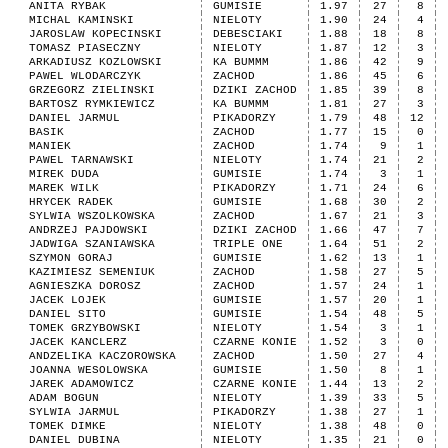
ANITA RYBAK
GUMISIE
1.97
27
8
MICHAL KAMINSKI
NIELOTY
1.90
24
4
JAROSLAW KOPECINSKI
DEBESCIAKI
1.88
18
8
TOMASZ PIASECZNY
NIELOTY
1.87
12
3
ARKADIUSZ KOZLOWSKI
KA BUMMM
1.86
42
9
PAWEL WLODARCZYK
ZACHOD
1.86
45
6
GRZEGORZ ZIELINSKI
DZIKI ZACHOD
1.85
39
8
BARTOSZ RYMKIEWICZ
KA BUMMM
1.81
27
3
DANIEL JARMUL
PIKADORZY
1.79
48
12
BASIK
ZACHOD
1.77
15
0
MANIEK
ZACHOD
1.74
9
1
PAWEL TARNAWSKI
NIELOTY
1.74
21
2
MIREK DUDA
GUMISIE
1.74
3
1
MAREK WILK
PIKADORZY
1.71
24
6
HRYCEK RADEK
GUMISIE
1.68
30
2
SYLWIA WSZOLKOWSKA
ZACHOD
1.67
21
3
ANDRZEJ PAJDOWSKI
DZIKI ZACHOD
1.66
47
7
JADWIGA SZANIAWSKA
TRIPLE ONE
1.64
51
2
SZYMON GORAJ
GUMISIE
1.62
13
1
KAZIMIESZ SEMENIUK
ZACHOD
1.58
27
5
AGNIESZKA DOROSZ
ZACHOD
1.57
24
1
JACEK LOJEK
GUMISIE
1.57
20
1
DANIEL SITO
GUMISIE
1.54
48
5
TOMEK GRZYBOWSKI
NIELOTY
1.54
3
1
JACEK KANCLERZ
CZARNE KONIE
1.52
3
0
ANDZELIKA KACZOROWSKA
ZACHOD
1.50
27
4
JOANNA WESOLOWSKA
GUMISIE
1.50
8
1
JAREK ADAMOWICZ
CZARNE KONIE
1.44
13
2
ADAM BOGUN
NIELOTY
1.39
33
5
SYLWIA JARMUL
PIKADORZY
1.38
27
1
TOMEK DIMKE
NIELOTY
1.38
48
0
DANIEL DUBINA
NIELOTY
1.35
21
0