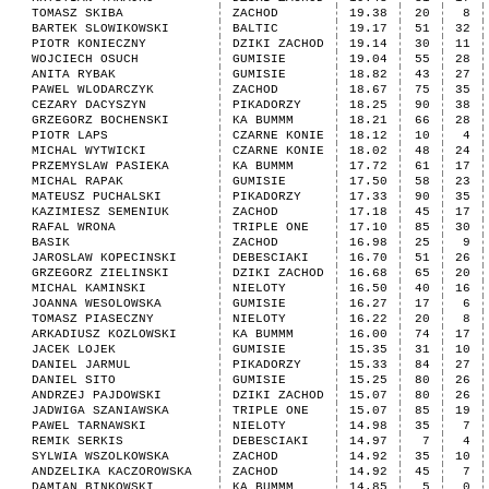
TOMASZ SKIBA
ZACHOD
19.38
20
8
BARTEK SLOWIKOWSKI
BALTIC
19.17
51
32
PIOTR KONIECZNY
DZIKI ZACHOD
19.14
30
11
WOJCIECH OSUCH
GUMISIE
19.04
55
28
ANITA RYBAK
GUMISIE
18.82
43
27
PAWEL WLODARCZYK
ZACHOD
18.67
75
35
CEZARY DACYSZYN
PIKADORZY
18.25
90
38
GRZEGORZ BOCHENSKI
KA BUMMM
18.21
66
28
PIOTR LAPS
CZARNE KONIE
18.12
10
4
MICHAL WYTWICKI
CZARNE KONIE
18.02
48
24
PRZEMYSLAW PASIEKA
KA BUMMM
17.72
61
17
MICHAL RAPAK
GUMISIE
17.50
58
23
MATEUSZ PUCHALSKI
PIKADORZY
17.33
90
35
KAZIMIESZ SEMENIUK
ZACHOD
17.18
45
17
RAFAL WRONA
TRIPLE ONE
17.10
85
30
BASIK
ZACHOD
16.98
25
9
JAROSLAW KOPECINSKI
DEBESCIAKI
16.70
51
26
GRZEGORZ ZIELINSKI
DZIKI ZACHOD
16.68
65
20
MICHAL KAMINSKI
NIELOTY
16.50
40
16
JOANNA WESOLOWSKA
GUMISIE
16.27
17
6
TOMASZ PIASECZNY
NIELOTY
16.22
20
8
ARKADIUSZ KOZLOWSKI
KA BUMMM
16.00
74
17
JACEK LOJEK
GUMISIE
15.35
31
10
DANIEL JARMUL
PIKADORZY
15.33
84
27
DANIEL SITO
GUMISIE
15.25
80
26
ANDRZEJ PAJDOWSKI
DZIKI ZACHOD
15.07
80
26
JADWIGA SZANIAWSKA
TRIPLE ONE
15.07
85
19
PAWEL TARNAWSKI
NIELOTY
14.98
35
7
REMIK SERKIS
DEBESCIAKI
14.97
7
4
SYLWIA WSZOLKOWSKA
ZACHOD
14.92
35
10
ANDZELIKA KACZOROWSKA
ZACHOD
14.92
45
7
DAMIAN BINKOWSKI
KA BUMMM
14.85
5
0