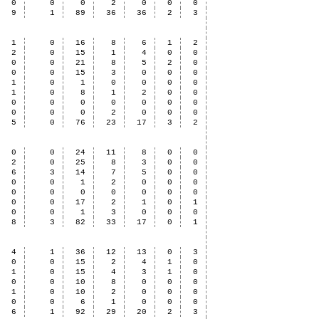
0
0
0
2
0
0
0
9
1
89
36
36
2
3
1
0
16
8
6
1
2
2
0
15
1
4
0
0
0
0
21
8
5
2
0
0
0
15
3
0
0
0
1
0
1
0
0
0
0
1
0
8
1
2
0
0
0
0
0
0
0
0
0
0
0
0
2
0
0
0
5
0
76
23
17
3
2
0
0
24
11
8
0
0
2
0
25
8
3
0
0
6
3
14
7
5
0
0
0
0
1
2
0
0
0
0
0
0
0
0
0
0
0
0
17
2
1
0
1
0
0
1
3
0
0
0
8
3
82
33
17
0
1
4
1
36
12
13
0
3
0
0
15
2
4
1
0
1
0
15
4
3
1
0
0
0
10
8
0
0
0
1
0
10
2
0
0
0
0
0
6
1
0
0
0
6
1
92
29
20
2
3