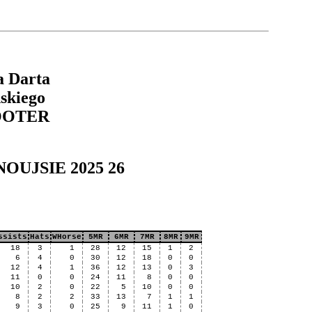
a Darta
skiego
OOTER
INOUJSIE 2025 26
ssists
Hats
WHorse
5MR
6MR
7MR
8MR
9MR
18
3
1
28
12
15
1
2
6
4
0
30
12
18
0
0
12
4
1
36
12
13
0
3
11
0
0
24
11
8
0
0
10
2
0
22
5
10
0
0
8
2
2
33
13
7
1
1
9
3
0
25
9
11
1
0