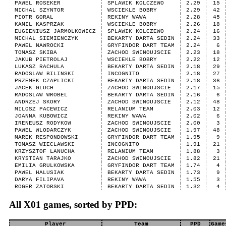
PAWEL ROSEKER
SPLAWIK KOLCZEWO
2.29
15
MICHAL SZYNTOR
WSCIEKLE BOBRY
2.29
42
PIOTR GORAL
REKINY WAWA
2.28
45
KAMIL KASPRZAK
WSCIEKLE BOBRY
2.26
18
EUGIENIUSZ JARMOLKOWICZ
SPLAWIK KOLCZEWO
2.24
16
MICHAL SIEMIENCZYK
BEKARTY DARTA SEDIN
2.24
33
PAWEL NAWROCKI
GRYFINDOR DART TEAM
2.24
6
TOMASZ SKIBA
ZACHOD SWINOUJSCIE
2.23
18
JAKUB PIETROLAJ
WSCIEKLE BOBRY
2.22
12
LUKASZ RACHULA
BEKARTY DARTA SEDIN
2.18
29
RADOSLAW BILINSKI
INCOGNITO
2.18
27
PRZEMEK CZAPLICKI
BEKARTY DARTA SEDIN
2.18
36
JACEK GLUCH
ZACHOD SWINOUJSCIE
2.17
15
RADOSLAW WROBEL
BEKARTY DARTA SEDIN
2.16
6
ANDRZEJ SKORY
ZACHOD SWINOUJSCIE
2.12
48
MILOSZ PACEWICZ
RELANIUM TEAM
2.03
12
JOANNA KUBOWICZ
REKINY WAWA
2.02
6
IRENEUSZ RODYKOW
ZACHOD SWINOUJSCIE
2.00
3
PAWEL WLODARCZYK
ZACHOD SWINOUJSCIE
1.97
48
MAREK RESPONDOWSKI
GRYFINDOR DART TEAM
1.95
9
TOMASZ WIECLAWSKI
INCOGNITO
1.91
21
KRZYSZTOF LANUCHA
RELANIUM TEAM
1.88
3
KRYSTIAN TARAJKO
ZACHOD SWINOUJSCIE
1.82
21
EMILIA GRULKOWSKA
GRYFINDOR DART TEAM
1.74
4
PAWEL HALUSIAK
BEKARTY DARTA SEDIN
1.73
9
DARYA FILIPAVA
REKINY WAWA
1.55
3
ROGER ZATORSKI
BEKARTY DARTA SEDIN
1.32
4
All X01 games, sorted by PPD:
Player
Team
PPD
Game