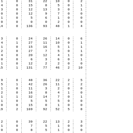
1
0
31
22
10
0
2
4
0
15
8
5
0
1
3
0
12
13
3
0
1
0
0
12
9
7
0
0
1
0
5
6
1
0
0
0
0
0
0
2
0
0
14
0
136
93
48
1
4
3
0
24
26
14
0
6
4
1
27
11
10
0
1
1
0
15
16
5
1
1
2
0
27
7
5
0
1
4
0
20
12
4
1
0
0
0
6
3
6
0
1
1
0
12
2
2
0
0
15
1
131
77
46
2
10
9
0
48
36
22
2
5
5
1
42
26
11
2
2
1
0
11
3
2
0
0
2
0
16
8
4
1
0
1
1
32
14
7
0
1
1
0
5
5
5
0
0
0
0
15
0
1
0
0
19
2
169
92
52
5
8
2
0
39
22
13
2
3
1
0
7
5
1
0
0
0
0
8
5
1
0
0