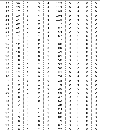
35
30
0
3
4
123
0
0
0
0
35
25
0
5
6
112
0
0
0
0
27
17
0
2
2
108
0
0
0
0
26
19
0
4
6
104
0
0
0
0
24
24
0
1
4
119
0
0
0
0
18
20
0
0
2
77
0
0
0
0
18
15
1
2
4
87
0
0
0
0
13
13
0
1
1
64
0
0
0
0
12
4
0
4
4
57
0
0
0
0
2
4
0
0
0
7
0
0
0
0
15
12
0
2
2
63
0
0
0
0
20
9
1
2
3
99
0
0
0
0
8
10
0
0
2
49
0
0
0
0
10
8
0
0
1
61
0
0
0
0
12
8
0
0
2
50
0
0
0
0
16
6
0
2
2
59
0
0
0
0
10
8
0
0
0
50
0
0
0
0
11
12
0
0
0
81
0
0
0
0
20
9
1
0
1
76
0
0
0
0
7
4
0
0
0
28
0
0
0
0
1
0
0
1
1
6
0
0
0
0
5
2
0
0
0
20
0
0
0
0
10
9
1
0
1
58
0
0
0
0
7
8
0
2
3
37
0
0
0
0
15
12
3
0
2
63
0
0
0
0
9
2
0
1
1
35
0
0
0
0
3
4
0
1
1
24
0
0
0
0
12
7
0
1
1
56
0
0
0
0
18
9
0
2
3
80
0
0
0
0
2
0
0
0
0
9
0
0
0
0
13
4
1
0
8
67
0
0
0
0
8
8
0
2
2
72
0
0
0
0