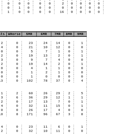
0
0
0
0
0
2
0
0
0
0
0
1
0
0
0
0
0
0
0
0
1
0
0
0
0
16
0
0
0
0
ats
WHorse
5MR
6MR
7MR
8MR
9MR
2
0
23
24
14
0
1
4
0
21
10
12
0
0
0
0
5
7
1
0
1
2
0
19
13
2
0
1
3
0
9
7
4
0
0
2
0
19
14
2
0
1
0
0
4
1
1
0
0
0
0
1
2
1
0
0
0
0
1
0
0
0
0
13
0
102
78
37
0
4
1
2
60
26
29
2
5
3
6
36
29
12
1
1
2
0
17
13
7
0
1
4
0
32
11
15
0
1
0
0
26
17
4
0
0
10
8
171
96
67
3
8
4
0
23
11
6
0
1
2
0
32
10
11
0
0