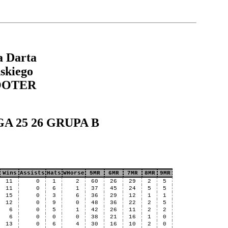
a Darta
skiego
OOTER
LIGA 25 26 GRUPA B
Wins
Assists
Hats
WHorse
5MR
6MR
7MR
8MR
9MR
11
0
1
2
60
26
29
2
5
11
0
6
1
37
45
24
5
5
15
0
3
6
36
29
12
1
1
12
0
9
0
48
36
22
2
5
6
0
5
1
42
26
11
2
2
6
0
0
0
38
21
16
1
0
13
0
6
4
30
16
10
2
0