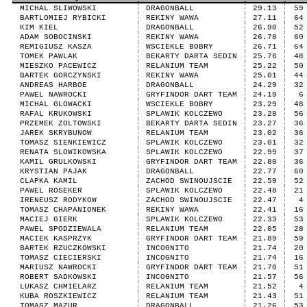
MICHAL SLIWOWSKI
DRAGONBALL
29.13
59
BARTLOMIEJ RYBICKI
REKINY WAWA
27.11
64
KIM KIEL
DRAGONBALL
26.90
52
ADAM SOBOCINSKI
REKINY WAWA
26.78
60
REMIGIUSZ KASZA
WSCIEKLE BOBRY
26.71
64
TOMEK PAWLAK
BEKARTY DARTA SEDIN
25.76
48
MIESZKO PACEWICZ
RELANIUM TEAM
25.22
50
BARTEK GORCZYNSKI
REKINY WAWA
25.01
44
ANDREAS HARBOE
DRAGONBALL
24.29
32
PAWEL NAWROCKI
GRYFINDOR DART TEAM
24.19
6
MICHAL GLOWACKI
WSCIEKLE BOBRY
23.29
48
RAFAL KRUKOWSKI
SPLAWIK KOLCZEWO
23.28
56
PRZEMEK ZOLTOWSKI
BEKARTY DARTA SEDIN
23.27
36
JAREK SKRYBUNOW
RELANIUM TEAM
23.02
36
TOMASZ SIENKIEWICZ
SPLAWIK KOLCZEWO
23.01
32
RENATA SLOWIKOWSKA
SPLAWIK KOLCZEWO
22.99
37
KAMIL GRULKOWSKI
GRYFINDOR DART TEAM
22.80
36
KRYSTIAN PAJAK
DRAGONBALL
22.77
60
CLAPKA KAMIL
ZACHOD SWINOUJSCIE
22.59
52
PAWEL ROSEKER
SPLAWIK KOLCZEWO
22.48
21
IRENEUSZ RODYKOW
ZACHOD SWINOUJSCIE
22.47
4
TOMASZ CHAPANIONEK
REKINY WAWA
22.41
16
MACIEJ GIERK
SPLAWIK KOLCZEWO
22.33
53
PAWEL SPODZIEWALA
RELANIUM TEAM
22.05
28
MACIEK KASPRZYK
GRYFINDOR DART TEAM
21.89
59
BARTEK RZUCZKOWSKI
INCOGNITO
21.74
20
TOMASZ CIECIERSKI
INCOGNITO
21.74
16
MARIUSZ NAWROCKI
GRYFINDOR DART TEAM
21.70
51
ROBERT SADKOWSKI
INCOGNITO
21.57
56
LUKASZ CHMIELARZ
RELANIUM TEAM
21.52
4
KUBA ROSZKIEWICZ
RELANIUM TEAM
21.43
51
TOMASZ MAZUR
DRAGONBALL
21.26
53