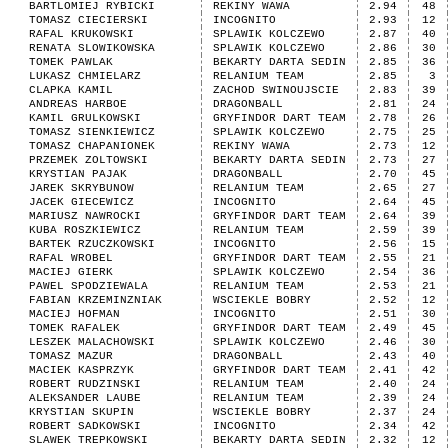
BARTLOMIEJ RYBICKI
REKINY WAWA
2.94
48
TOMASZ CIECIERSKI
INCOGNITO
2.93
12
RAFAL KRUKOWSKI
SPLAWIK KOLCZEWO
2.87
40
RENATA SLOWIKOWSKA
SPLAWIK KOLCZEWO
2.86
30
TOMEK PAWLAK
BEKARTY DARTA SEDIN
2.85
36
LUKASZ CHMIELARZ
RELANIUM TEAM
2.85
3
CLAPKA KAMIL
ZACHOD SWINOUJSCIE
2.83
39
ANDREAS HARBOE
DRAGONBALL
2.81
24
KAMIL GRULKOWSKI
GRYFINDOR DART TEAM
2.78
26
TOMASZ SIENKIEWICZ
SPLAWIK KOLCZEWO
2.75
25
TOMASZ CHAPANIONEK
REKINY WAWA
2.73
12
PRZEMEK ZOLTOWSKI
BEKARTY DARTA SEDIN
2.73
27
KRYSTIAN PAJAK
DRAGONBALL
2.70
45
JAREK SKRYBUNOW
RELANIUM TEAM
2.65
27
JACEK GIECEWICZ
INCOGNITO
2.64
45
MARIUSZ NAWROCKI
GRYFINDOR DART TEAM
2.64
39
KUBA ROSZKIEWICZ
RELANIUM TEAM
2.59
39
BARTEK RZUCZKOWSKI
INCOGNITO
2.56
15
RAFAL WROBEL
GRYFINDOR DART TEAM
2.55
21
MACIEJ GIERK
SPLAWIK KOLCZEWO
2.54
36
PAWEL SPODZIEWALA
RELANIUM TEAM
2.53
21
FABIAN KRZEMINZNIAK
WSCIEKLE BOBRY
2.52
12
MACIEJ HOFMAN
INCOGNITO
2.51
30
TOMEK RAFALEK
GRYFINDOR DART TEAM
2.49
45
LESZEK MALACHOWSKI
SPLAWIK KOLCZEWO
2.46
30
TOMASZ MAZUR
DRAGONBALL
2.43
40
MACIEK KASPRZYK
GRYFINDOR DART TEAM
2.41
42
ROBERT RUDZINSKI
RELANIUM TEAM
2.40
24
ALEKSANDER LAUBE
RELANIUM TEAM
2.39
24
KRYSTIAN SKUPIN
WSCIEKLE BOBRY
2.37
24
ROBERT SADKOWSKI
INCOGNITO
2.34
42
SLAWEK TREPKOWSKI
BEKARTY DARTA SEDIN
2.32
12