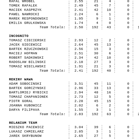
RAFAL WROBEL
2.55
21
4
0
TOMEK RAFALEK
2.49
45
7
0
MACIEK KASPRZYK
2.41
42
10
0
PAWEL NAWROCKI
2.24
6
1
0
MAREK RESPONDOWSKI
1.95
9
1
0
EMILIA GRULKOWSKA
1.74
4
0
0
Team Totals:
2.50
192
43
0
INCOGNITO
TOMASZ CIECIERSKI
2.93
12
2
0
JACEK GIECEWICZ
2.64
45
13
0
BARTEK RZUCZKOWSKI
2.56
15
3
0
MACIEJ HOFMAN
2.51
30
6
0
ROBERT SADKOWSKI
2.34
42
10
0
RADOSLAW BILINSKI
2.18
27
3
0
TOMASZ WIECLAWSKI
1.91
21
3
0
Team Totals:
2.41
192
40
0
REKINY WAWA
ADAM SOBOCINSKI
3.51
45
11
0
BARTEK GORCZYNSKI
2.96
33
13
0
BARTLOMIEJ RYBICKI
2.94
48
16
0
TOMASZ CHAPANIONEK
2.73
12
5
0
PIOTR GORAL
2.28
45
15
0
JOANNA KUBOWICZ
2.02
6
2
0
DARYA FILIPAVA
1.55
3
1
0
Team Totals:
2.83
192
63
0
RELANIUM TEAM
MIESZKO PACEWICZ
3.04
39
6
0
LUKASZ CHMIELARZ
2.85
3
1
0
JAREK SKRYBUNOW
2.65
27
5
0