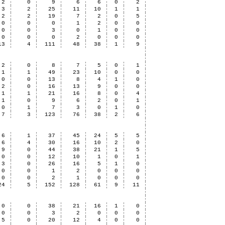
2
0
9
6
6
0
2
3
2
25
11
10
1
1
2
2
19
7
2
0
5
0
0
0
1
2
0
0
0
0
3
0
1
0
0
0
0
0
2
0
0
0
13
4
111
48
38
1
9
2
0
8
7
5
0
1
1
1
49
23
10
0
0
0
0
13
8
4
1
0
2
0
16
13
9
0
0
1
1
21
16
8
0
4
1
0
9
6
2
0
1
0
1
7
3
0
1
0
7
3
123
76
38
2
6
6
1
37
45
24
5
5
6
4
30
16
10
2
0
9
0
44
38
21
1
5
0
0
12
10
1
0
1
3
0
26
16
5
1
0
0
0
1
2
0
0
0
0
0
2
1
0
0
0
24
5
152
128
61
9
11
0
0
38
21
16
1
0
0
0
3
2
0
0
0
5
0
20
12
4
0
0