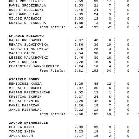
KUBA ROSZKIEWICZ
2.59
39
17
0
PAWEL SPODZIEWALA
2.53
21
7
0
ROBERT RUDZINSKI
2.40
24
4
0
ALEKSANDER LAUBE
2.39
24
9
0
MILOSZ PACEWICZ
2.03
12
3
0
KRZYSZTOF LANUCHA
1.88
3
0
0
Team Totals:
2.58
192
52
0
SPLAWIK KOLCZEWO
RAFAL KRUKOWSKI
2.87
40
8
0
RENATA SLOWIKOWSKA
2.86
30
10
0
TOMASZ SIENKIEWICZ
2.75
25
3
0
MACIEJ GIERK
2.54
36
8
0
LESZEK MALACHOWSKI
2.46
30
16
0
PAWEL ROSEKER
2.29
15
5
0
EUGIENIUSZ JARMOLKOWICZ
2.24
16
4
0
Team Totals:
2.61
192
54
0
WSCIEKLE BOBRY
REMIGIUSZ KASZA
3.29
48
12
0
MICHAL GLOWACKI
3.07
36
6
0
FABIAN KRZEMINZNIAK
2.52
12
1
0
KRYSTIAN SKUPIN
2.37
24
6
0
MICHAL SZYNTOR
2.29
42
6
0
KAMIL KASPRZAK
2.26
18
7
0
JAKUB PIETROLAJ
2.22
12
5
0
Team Totals:
2.68
192
43
0
ZACHOD SWINOUJSCIE
CLAPKA KAMIL
2.83
39
9
0
TOMASZ SKIBA
2.23
18
1
0
JACEK GLUCH
2.17
15
2
0