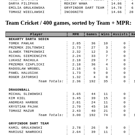
DARYA FILIPAVA
REKINY WAWA
14.86
4
EMILIA GRULKOWSKA
GRYFINDOR DART TEAM
14.78
6
TOMASZ WIECLAWSKI
INCOGNITO
14.66
28
Team Cricket / 400 games, sorted by Team + MPR:
Player
MPR
Games
Wins
Assists
H
BEKARTY DARTA SEDIN
TOMEK PAWLAK
2.85
36
10
0
PRZEMEK ZOLTOWSKI
2.73
27
3
0
SLAWEK TREPKOWSKI
2.32
12
3
0
MICHAL SIEMIENCZYK
2.24
33
7
0
LUKASZ RACHULA
2.18
29
7
0
PRZEMEK CZAPLICKI
2.18
36
4
0
RADOSLAW WROBEL
2.16
6
1
0
PAWEL HALUSIAK
1.73
9
0
0
ROGER ZATORSKI
1.32
4
0
0
Team Totals:
2.36
192
35
0
DRAGONBALL
MICHAL SLIWOWSKI
3.65
44
11
0
KIM KIEL
3.45
39
15
0
ANDREAS HARBOE
2.81
24
11
0
KRYSTIAN PAJAK
2.70
45
16
0
TOMASZ MAZUR
2.43
40
21
0
Team Totals:
3.00
192
74
0
GRYFINDOR DART TEAM
KAMIL GRULKOWSKI
2.78
26
9
0
MARIUSZ NAWROCKI
2.64
39
11
0