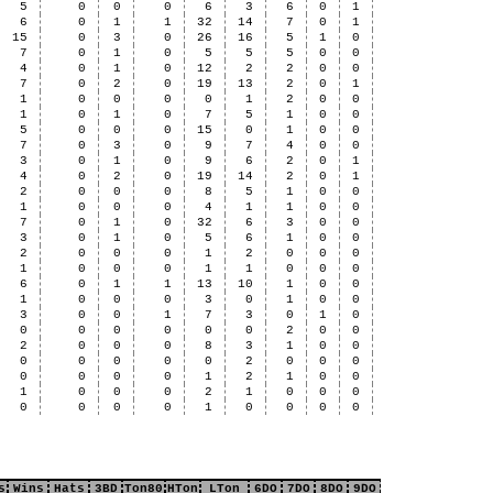
5
0
0
0
6
3
6
0
1
6
0
1
1
32
14
7
0
1
15
0
3
0
26
16
5
1
0
7
0
1
0
5
5
5
0
0
4
0
1
0
12
2
2
0
0
7
0
2
0
19
13
2
0
1
1
0
0
0
0
1
2
0
0
1
0
1
0
7
5
1
0
0
5
0
0
0
15
0
1
0
0
7
0
3
0
9
7
4
0
0
3
0
1
0
9
6
2
0
1
4
0
2
0
19
14
2
0
1
2
0
0
0
8
5
1
0
0
1
0
0
0
4
1
1
0
0
7
0
1
0
32
6
3
0
0
3
0
1
0
5
6
1
0
0
2
0
0
0
1
2
0
0
0
1
0
0
0
1
1
0
0
0
6
0
1
1
13
10
1
0
0
1
0
0
0
3
0
1
0
0
3
0
0
1
7
3
0
1
0
0
0
0
0
0
0
2
0
0
2
0
0
0
8
3
1
0
0
0
0
0
0
0
2
0
0
0
0
0
0
0
1
2
1
0
0
1
0
0
0
2
1
0
0
0
0
0
0
0
1
0
0
0
0
s
Wins
Hats
3BD
Ton80
HTon
LTon
6DO
7DO
8DO
9DO