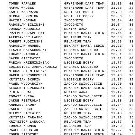
TOMEK RAFALEK
GRYFINDOR DART TEAM
21.13
60
RAFAL WROBEL
GRYFINDOR DART TEAM
21.08
28
KAMIL KASPRZAK
WSCIEKLE BOBRY
20.89
24
MICHAL SZYNTOR
WSCIEKLE BOBRY
20.86
56
MACIEJ HOFMAN
INCOGNITO
20.64
40
RADOSLAW BILINSKI
INCOGNITO
20.64
36
JOANNA KUBOWICZ
REKINY WAWA
20.62
22
PRZEMEK CZAPLICKI
BEKARTY DARTA SEDIN
20.44
48
ALEKSANDER LAUBE
RELANIUM TEAM
20.38
29
ROBERT RUDZINSKI
RELANIUM TEAM
20.26
31
RADOSLAW WROBEL
BEKARTY DARTA SEDIN
20.23
8
LESZEK MALACHOWSKI
SPLAWIK KOLCZEWO
20.21
37
LUKASZ RACHULA
BEKARTY DARTA SEDIN
20.01
39
JACEK GIECEWICZ
INCOGNITO
19.91
60
FABIAN KRZEMINZNIAK
WSCIEKLE BOBRY
19.77
16
EUGIENIUSZ JARMOLKOWICZ
SPLAWIK KOLCZEWO
19.58
20
MICHAL SIEMIENCZYK
BEKARTY DARTA SEDIN
19.44
44
MAREK RESPONDOWSKI
GRYFINDOR DART TEAM
19.43
10
KRYSTIAN SKUPIN
WSCIEKLE BOBRY
19.37
32
PAWEL WLODARCZYK
ZACHOD SWINOUJSCIE
19.29
61
SLAWEK TREPKOWSKI
BEKARTY DARTA SEDIN
19.25
16
PIOTR GORAL
REKINY WAWA
19.17
46
TOMASZ SKIBA
ZACHOD SWINOUJSCIE
18.72
27
JAKUB PIETROLAJ
WSCIEKLE BOBRY
18.68
16
ANDRZEJ SKORY
ZACHOD SWINOUJSCIE
18.34
64
JACEK GLUCH
ZACHOD SWINOUJSCIE
18.06
23
MILOSZ PACEWICZ
RELANIUM TEAM
17.48
20
KRYSTIAN TARAJKO
ZACHOD SWINOUJSCIE
17.36
25
KRZYSZTOF LANUCHA
RELANIUM TEAM
16.87
6
TOMASZ KROMAN
RELANIUM TEAM
15.40
1
PAWEL HALUSIAK
BEKARTY DARTA SEDIN
15.27
12
ROGER ZATORSKI
BEKARTY DARTA SEDIN
14.94
5