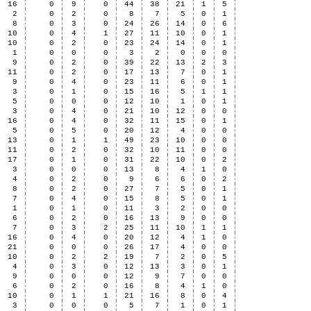
16
0
9
0
44
38
21
1
5
2
0
2
0
8
7
5
0
1
8
0
3
0
24
26
14
0
6
10
0
4
1
27
11
10
0
1
10
0
2
0
23
24
14
0
1
1
0
0
0
3
2
0
0
0
9
0
2
0
39
22
13
2
3
11
0
2
0
17
13
7
0
1
9
0
4
0
23
11
6
0
1
3
0
1
0
15
16
5
1
1
5
0
0
0
12
10
1
0
1
3
0
4
0
21
10
12
0
0
16
0
4
0
32
11
15
0
1
5
0
5
0
20
12
4
0
0
13
0
1
1
49
23
10
0
0
11
0
2
0
32
10
11
0
0
17
0
1
0
31
22
10
0
2
3
0
0
0
13
8
4
1
0
4
0
2
0
9
6
6
0
2
8
0
2
0
27
7
5
0
1
7
0
4
0
15
8
5
0
1
1
0
1
0
11
3
2
0
0
6
0
2
0
16
13
9
0
0
7
0
3
2
25
11
10
1
1
16
0
4
0
20
12
4
1
0
21
0
0
0
26
17
4
0
0
10
0
2
2
19
7
2
0
5
4
0
3
0
12
13
3
0
1
9
0
0
0
12
9
7
0
0
6
0
2
0
16
8
4
1
0
10
0
1
1
21
16
8
0
4
3
0
0
0
5
7
1
0
1